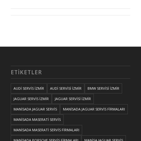
ETIKETLER
AUDİ SERVİS İZMİR
AUDİ SERVİSİ İZMİR
BMW SERVİSİ İZMİR
JAGUAR SERVİS İZMİR
JAGUAR SERVİSİ İZMİR
MANİSADA JAGUAR SERVİS
MANİSADA JAGUAR SERVİS FİRMALARI
MANİSADA MASERATİ SERVİS
MANİSADA MASERATİ SERVİS FİRMALARI
MANİSADA PORSCHE SERVİS FİRMALARI
MANİSA JAGUAR SERVİS