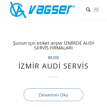
Şunun için etiket arşivi:
İZMİRDE AUDİ
SERVİS FİRMALARI
BLOG
İZMİR AUDİ SERVİS
Devamını Oku