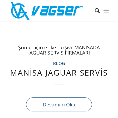
Şunun için etiket arşivi:
MANİSADA
JAGUAR SERVİS FİRMALARI
BLOG
MANİSA JAGUAR SERVİS
Devamını Oku