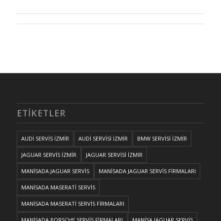
ETIKETLER
AUDİ SERVİS İZMİR
AUDİ SERVİSİ İZMİR
BMW SERVİSİ İZMİR
JAGUAR SERVİS İZMİR
JAGUAR SERVİSİ İZMİR
MANİSADA JAGUAR SERVİS
MANİSADA JAGUAR SERVİS FİRMALARI
MANİSADA MASERATİ SERVİS
MANİSADA MASERATİ SERVİS FİRMALARI
MANİSADA PORSCHE SERVİS FİRMALARI
MANİSA JAGUAR SERVİS