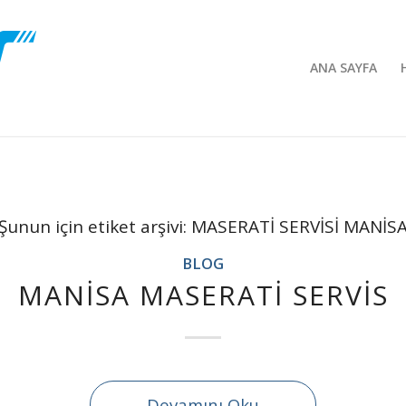
ANA SAYFA
Şunun için etiket arşivi:
MASERATİ SERVİSİ MANİS
BLOG
MANİSA MASERATİ SERVİS
Devamını Oku