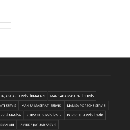
DA JAGUAR SERVİS FİRMALARI
MANİSADA MASERATİ SERVİS
Tİ SERVİS
MANİSA MASERATİ SERVİSİ
MANİSA PORSCHE SERVİSİ
RVİSİ MANİSA
PORSCHE SERVİS İZMİR
PORSCHE SERVİSİ İZMİR
FİRMALARI
İZMİRDE JAGUAR SERVİS