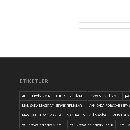
ETIKETLER
AUDİ SERVİS İZMİR
AUDİ SERVİSİ İZMİR
BMW SERVİSİ İZMİR
JA
MANİSADA MASERATİ SERVİS FİRMALARI
MANİSADA PORSCHE SERVİS
MASERATİ SERVİS MANİSA
MASERATİ SERVİSİ MANİSA
MERCEDES S
VOLKSWAGEN SERVİS İZMİR
VOLKSWAGEN SERVİSİ İZMİR
İZMİR 