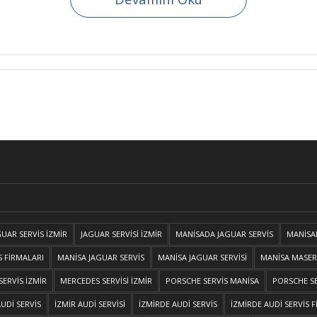
GUAR SERVİS İZMİR
JAGUAR SERVİSİ İZMİR
MANİSADA JAGUAR SERVİS
MANİSA
 FİRMALARI
MANİSA JAGUAR SERVİS
MANİSA JAGUAR SERVİSİ
MANİSA MASERA
ERVİS İZMİR
MERCEDES SERVİSİ İZMİR
PORSCHE SERVİS MANİSA
PORSCHE SE
AUDİ SERVİS
İZMİR AUDİ SERVİSİ
İZMİRDE AUDİ SERVİS
İZMİRDE AUDİ SERVİS 