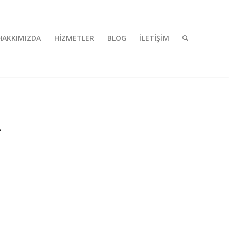
HAKKIMIZDA
HİZMETLER
BLOG
İLETİŞİM
A